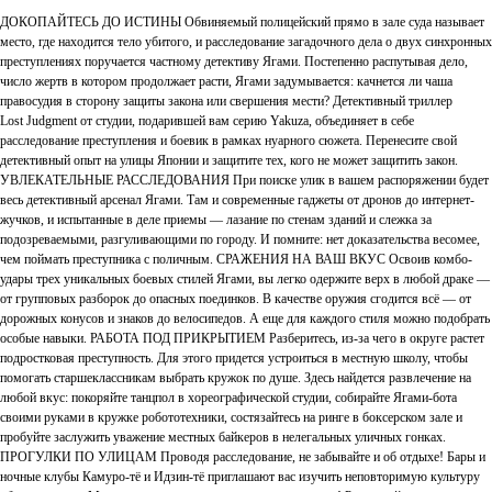
ДОКОПАЙТЕСЬ ДО ИСТИНЫ Обвиняемый полицейский прямо в зале суда называет
место, где находится тело убитого, и расследование загадочного дела о двух синхронных
преступлениях поручается частному детективу Ягами. Постепенно распутывая дело,
число жертв в котором продолжает расти, Ягами задумывается: качнется ли чаша
правосудия в сторону защиты закона или свершения мести? Детективный триллер
Lost Judgment от студии, подарившей вам серию Yakuza, объединяет в себе
расследование преступления и боевик в рамках нуарного сюжета. Перенесите свой
детективный опыт на улицы Японии и защитите тех, кого не может защитить закон.
УВЛЕКАТЕЛЬНЫЕ РАССЛЕДОВАНИЯ При поиске улик в вашем распоряжении будет
весь детективный арсенал Ягами. Там и современные гаджеты от дронов до интернет-
жучков, и испытанные в деле приемы — лазание по стенам зданий и слежка за
подозреваемыми, разгуливающими по городу. И помните: нет доказательства весомее,
чем поймать преступника с поличным. СРАЖЕНИЯ НА ВАШ ВКУС Освоив комбо-
удары трех уникальных боевых стилей Ягами, вы легко одержите верх в любой драке —
от групповых разборок до опасных поединков. В качестве оружия сгодится всё — от
дорожных конусов и знаков до велосипедов. А еще для каждого стиля можно подобрать
особые навыки. РАБОТА ПОД ПРИКРЫТИЕМ Разберитесь, из-за чего в округе растет
подростковая преступность. Для этого придется устроиться в местную школу, чтобы
помогать старшеклассникам выбрать кружок по душе. Здесь найдется развлечение на
любой вкус: покоряйте танцпол в хореографической студии, собирайте Ягами-бота
своими руками в кружке робототехники, состязайтесь на ринге в боксерском зале и
пробуйте заслужить уважение местных байкеров в нелегальных уличных гонках.
ПРОГУЛКИ ПО УЛИЦАМ Проводя расследование, не забывайте и об отдыхе! Бары и
ночные клубы Камуро-тё и Идзин-тё приглашают вас изучить неповторимую культуру