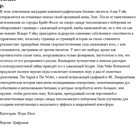
р.
В этом отмеченном наградами кинематографическом боевике писатель Алан Уэйк
отправляется на отчаянные поиски своей пропавшей жены Элис. После её таинственного
исчезновения из городка Брайт-Фоллс на северо-западе тихоокеанского побережья он
обнаруживает страницы с ужасающей историей, якобы написанной им, но о чём он сам
не помнит. Вскоре Уэйку приходится подвергать сомнению собственную способность к
здравомыслию, поскольку страница за страницей история на глазах становится
реальностью: враждебная тёмная сверхъестественная сила захватывает всех, с кем
сталкивается, настраивая их против писателя. У него нет выбора, кроме как
противостоять силам тьмы, вооружившись только фонариком, пистолетом и тем, что
осталось от его разорванного разума. Кошмарное путешествие в поисках разгадки
головокружительной тайны приведёт его к ужасающей бездне. Alan Wake Remastered
предлагает полную версию игры и включает основную игру и два её сюжетных
дополнения, The Signal и The Writer, с новой потрясающей графикой в 4K. Напряжённая
эпизодическая история наполнена неожиданными поворотами, захватывающими дух
событиями и интенсивными битвами, в которых потребуется нечто большее, чем
оружие, чтобы разогнать тьму. Катсцены, причудливый состав персонажей и
величественные виды северо-запада тихоокеанского побережья были улучшены для
создания впечатляющего визуального эффекта и напряжённой атмосферы
Категория: Игры Xbox
Версия: Цифровая