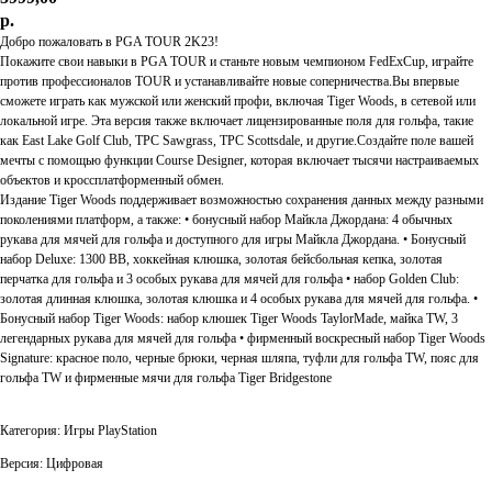
р.
Добро пожаловать в PGA TOUR 2K23!
Покажите свои навыки в PGA TOUR и станьте новым чемпионом FedExCup, играйте
против профессионалов TOUR и устанавливайте новые соперничества.Вы впервые
сможете играть как мужской или женский профи, включая Tiger Woods, в сетевой или
локальной игре. Эта версия также включает лицензированные поля для гольфа, такие
как East Lake Golf Club, TPC Sawgrass, TPC Scottsdale, и другие.Создайте поле вашей
мечты с помощью функции Course Designer, которая включает тысячи настраиваемых
объектов и кроссплатформенный обмен.
Издание Tiger Woods поддерживает возможностью сохранения данных между разными
поколениями платформ, а также: • бонусный набор Майкла Джордана: 4 обычных
рукава для мячей для гольфа и доступного для игры Майкла Джордана. • Бонусный
набор Deluxe: 1300 ВВ, хоккейная клюшка, золотая бейсбольная кепка, золотая
перчатка для гольфа и 3 особых рукава для мячей для гольфа • набор Golden Club:
золотая длинная клюшка, золотая клюшка и 4 особых рукава для мячей для гольфа. •
Бонусный набор Tiger Woods: набор клюшек Tiger Woods TaylorMade, майка TW, 3
легендарных рукава для мячей для гольфа • фирменный воскресный набор Tiger Woods
Signature: красное поло, черные брюки, черная шляпа, туфли для гольфа TW, пояс для
гольфа TW и фирменные мячи для гольфа Tiger Bridgestone
Категория: Игры PlayStation
Версия: Цифровая