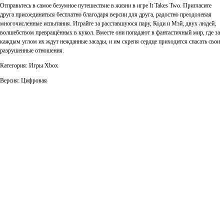
Отправьтесь в самое безумное путешествие в жизни в игре It Takes Two. Пригласите
друга присоединиться бесплатно благодаря версии для друга, радостно преодолевая
многочисленные испытания. Играйте за расставшуюся пару, Коди и Мэй, двух людей,
волшебством превращённых в кукол. Вместе они попадают в фантастичный мир, где за
каждым углом их ждут нежданные засады, и им скрепя сердце приходится спасать свои
разрушенные отношения.
Категория: Игры Xbox
Версия: Цифровая