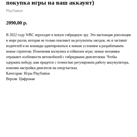
покупка игры на ваш аккаунт)
PlayStation
2090,00
р.
В 2022 году WRC переходит в новую гибридную эру. Это настоящая революция
в мире ралли, которая не только повлияет на результаты заездов, но и заставит
водителей и их команды адаптироваться к новым условиям и разрабатывать
новые стратегии. Изменения коснулись и геймплея игры: новые механики
отражают особенности автомобилей с гибридными двигателями. Чтобы
одержать победу, вам придется с точностью регулировать работу аккумулятора,
изменяя настройки двигателя на спецучастках.
Категория: Игры PlayStation
Версия: Цифровая